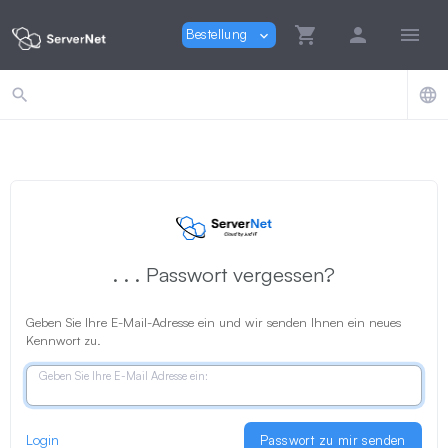
shopping_cart
person
menu
Bestellung
expand_more
search
language
. . . Passwort vergessen?
Geben Sie Ihre E-Mail-Adresse ein und wir senden Ihnen ein neues
Kennwort zu.
Geben Sie Ihre E-Mail Adresse ein:
Login
Passwort zu mir senden