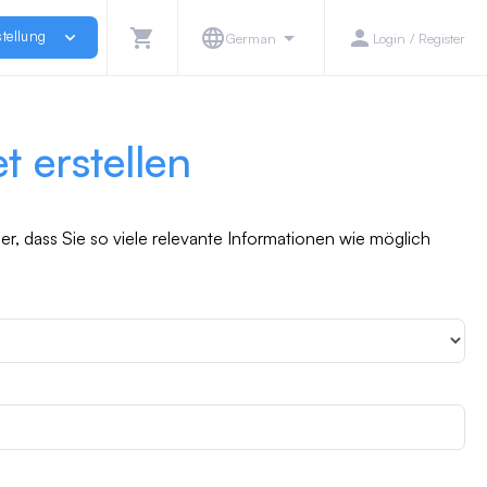
shopping_cart
language
arrow_drop_down
person
stellung
expand_more
German
Login / Register
 erstellen
er, dass Sie so viele relevante Informationen wie möglich