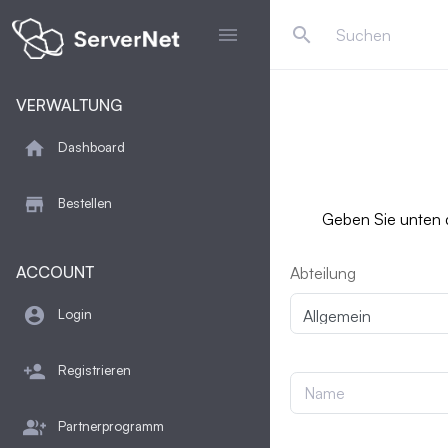
search
menu
VERWALTUNG
home
Dashboard
store
Bestellen
Geben Sie unten d
ACCOUNT
Abteilung
account_circle
Login
person_add
Registrieren
group_add
Partnerprogramm