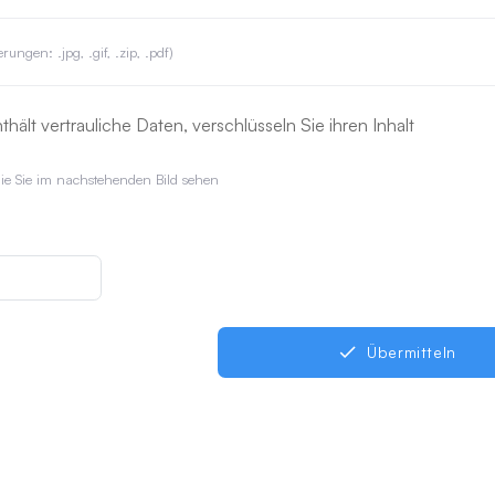
rungen: .jpg, .gif, .zip, .pdf)
hält vertrauliche Daten, verschlüsseln Sie ihren Inhalt
die Sie im nachstehenden Bild sehen
done
Übermitteln