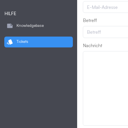
HILFE
Betreff
note
Knowledgebase
style
Tickets
Nachricht